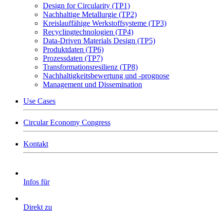
Design for Circularity (TP1)
Nachhaltige Metallurgie (TP2)
Kreislauffähige Werkstoffsysteme (TP3)
Recyclingtechnologien (TP4)
Data-Driven Materials Design (TP5)
Produktdaten (TP6)
Prozessdaten (TP7)
Transformationsresilienz (TP8)
Nachhaltigkeitsbewertung und -prognose
Management und Dissemination
Use Cases
Circular Economy Congress
Kontakt
Infos für
Direkt zu