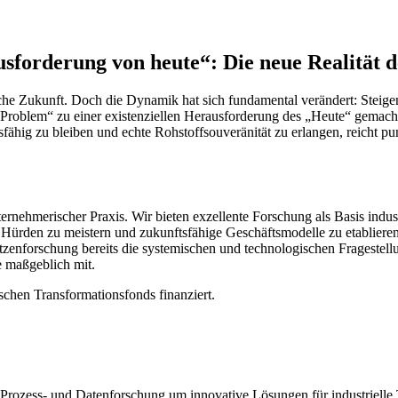
orderung von heute“: Die neue Realität de
ische Zukunft. Doch die Dynamik hat sich fundamental verändert: Steige
roblem“ zu einer existenziellen Herausforderung des „Heute“ gemacht
ig zu bleiben und echte Rohstoffsouveränität zu erlangen, reicht punk
rnehmerischer Praxis. Wir bieten exzellente Forschung als Basis indust
Hürden zu meistern und zukunftsfähige Geschäftsmodelle zu etablieren
pitzenforschung bereits die systemischen und technologischen Fragestel
e maßgeblich mit.
ischen Transformationsfonds finanziert.
, Prozess- und Datenforschung um innovative Lösungen für industrielle