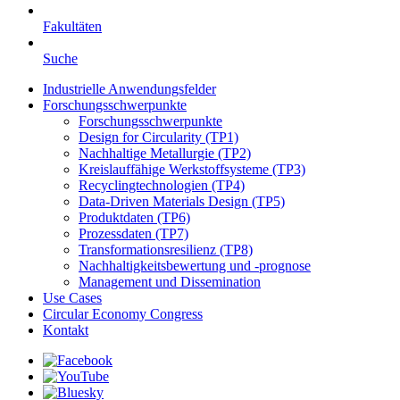
Fakultäten
Suche
Industrielle Anwendungsfelder
Forschungsschwerpunkte
Forschungsschwerpunkte
Design for Circularity (TP1)
Nachhaltige Metallurgie (TP2)
Kreislauffähige Werkstoffsysteme (TP3)
Recyclingtechnologien (TP4)
Data-Driven Materials Design (TP5)
Produktdaten (TP6)
Prozessdaten (TP7)
Transformationsresilienz (TP8)
Nachhaltigkeitsbewertung und -prognose
Management und Dissemination
Use Cases
Circular Economy Congress
Kontakt