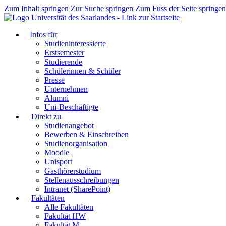
Zum Inhalt springen
Zur Suche springen
Zum Fuss der Seite springen
Infos für
Studieninteressierte
Erstsemester
Studierende
Schülerinnen & Schüler
Presse
Unternehmen
Alumni
Uni-Beschäftigte
Direkt zu
Studienangebot
Bewerben & Einschreiben
Studienorganisation
Moodle
Unisport
Gasthörerstudium
Stellenausschreibungen
Intranet (SharePoint)
Fakultäten
Alle Fakultäten
Fakultät HW
Fakultät M