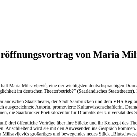
röffnungsvortrag von Maria Mili
ält Maria Milisavljević, eine der wichtigsten deutschsprachigen Dram
chkeit im deutschen Theaterbetrieb?” (Saarländisches Staatstheater). Der
Saarländischen Staatstheater, der Stadt Saarbrücken und dem VHS Regi
ch ausgezeichnete Autorin, promovierte Kulturwissenschaftlerin, Drama
n, die Saarbrücker Poetikdozentur für Dramatik der Universität des S
uni) drei öffentliche Vorträge über ihre Stücke und ihr Konzept des The
en. Anschließend wird sie mit den Anwesenden ins Gespräch kommen. I
a Milisavljevićs großartiges und bewegendes neues Stück „Blutschwest