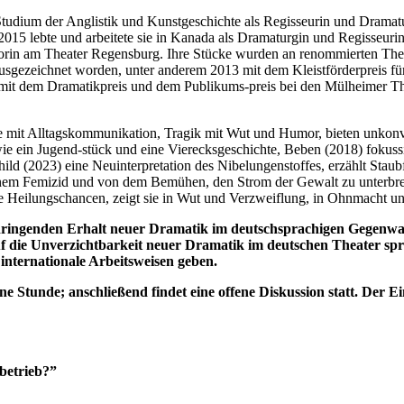
 Studium der Anglistik und Kunstgeschichte als Regisseurin und Drama
015 lebte und arbeitete sie in Kanada als Dramaturgin und Regisseuri
rin am Theater Regensburg. Ihre Stücke wurden an renommierten Theat
 ausgezeichnet worden, unter anderem 2013 mit dem Kleistförderpreis f
mit dem Dramatikpreis und dem Publikums-preis bei den Mülheimer Th
he mit Alltagskommunikation, Tragik mit Wut und Humor, bieten unkon
ie ein Jugend-stück und eine Vierecksgeschichte, Beben (2018) fokussi
hild (2023) eine Neuinterpretation des Nibelungenstoffes, erzählt St
inem Femizid und von dem Bemühen, den Strom der Gewalt zu unterbrec
 Heilungschancen, zeigt sie in Wut und Verzweiflung, in Ohnmacht und 
dringenden Erhalt neuer Dramatik im deutschsprachigen Gegenwart
auf die Unverzichtbarkeit neuer Dramatik im deutschen Theater sp
 internationale Arbeitsweisen geben.
tunde; anschließend findet eine offene Diskussion statt. Der Eintrit
betrieb?”