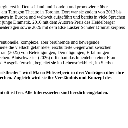
turgin erst in Deutschland und London und promovierte über
n am Tarragon Theatre in Toronto. Dort war sie zudem von 2013 bis
ern in Europa und weltweit aufgeführt und bereits in viele Sprachen
ür junge Dramatik, 2016 mit dem Autoren-Preis des Heidelberger
eatertagen sowie 2026 mit dem Else-Lasker-Schüler-Dramatikerpreis
ventionelle, komplexe, aber berührende und bewegende
erte die vielfach gefährdete, erschütterte Gegenwart zwischen
aubfrau (2025) von Beleidigungen, Demütigungen, Erfahrungen
hen. Blutschwester (2026) offenbart das Innenleben einer Frau
Ausgeliefertsein, begleitet sie im Lebensrückblick, im Sterben.
stheater” wird Maria Milisavljević in drei Vorträgen über ihre
rechen. Zugleich wird sie ihr Verständnis und Konzept des
t ist frei. Alle Interessierten sind herzlich eingeladen.