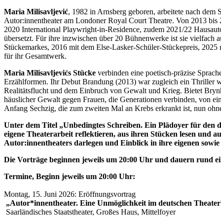
Maria Milisavljević
, 1982 in Arnsberg geboren, arbeitete nach dem
Autor:innentheater am Londoner Royal Court Theatre. Von 2013 bis 2
2020 International Playwright-in-Residence, zudem 2021/22 Hausauto
übersetzt. Für ihre inzwischen über 20 Bühnenwerke ist sie vielfach
Stückemarkes, 2016 mit dem Else-Lasker-Schüler-Stückepreis, 2025 
für ihr Gesamtwerk.
Maria Milisavljevićs Stücke
verbinden eine poetisch-präzise Sprac
Erzählformen. Ihr Debut Brandung (2013) war zugleich ein Thriller w
Realitätsflucht und dem Einbruch von Gewalt und Krieg. Bietet Bryn
häuslicher Gewalt gegen Frauen, die Generationen verbinden, von e
Anfang Sechzig, die zum zweiten Mal an Krebs erkrankt ist, nun ohne
Unter dem Titel „Unbedingtes Schreiben. Ein Plädoyer für den 
eigene Theaterarbeit reflektieren, aus ihren Stücken lesen und 
Autor:innentheaters darlegen und Einblick in ihre eigenen sowie
Die Vorträge beginnen jeweils um 20:00 Uhr und dauern rund eine S
Termine, Beginn jeweils um 20:00 Uhr:
Montag, 15. Juni 2026: Eröffnungsvortrag
„Autor*innentheater. Eine Unmöglichkeit im deutschen Theater
Saarländisches Staatstheater, Großes Haus, Mittelfoyer