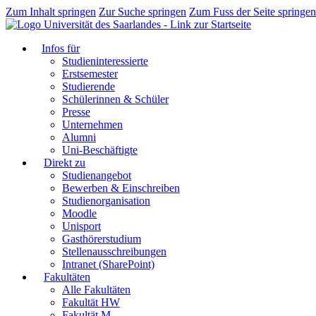
Zum Inhalt springen
Zur Suche springen
Zum Fuss der Seite springen
Infos für
Studieninteressierte
Erstsemester
Studierende
Schülerinnen & Schüler
Presse
Unternehmen
Alumni
Uni-Beschäftigte
Direkt zu
Studienangebot
Bewerben & Einschreiben
Studienorganisation
Moodle
Unisport
Gasthörerstudium
Stellenausschreibungen
Intranet (SharePoint)
Fakultäten
Alle Fakultäten
Fakultät HW
Fakultät M