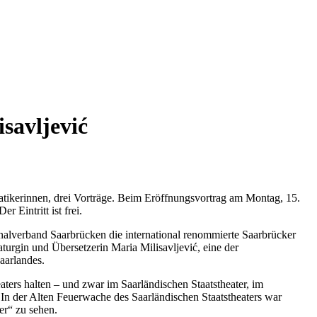
savljević
atikerinnen, drei Vorträge. Beim Eröffnungsvortrag am Montag, 15.
 Eintritt ist frei.
onalverband Saarbrücken die international renommierte Saarbrücker
turgin und Übersetzerin Maria Milisavljević, eine der
aarlandes.
aters halten – und zwar im Saarländischen Staatstheater, im
n der Alten Feuerwache des Saarländischen Staatstheaters war
er“ zu sehen.