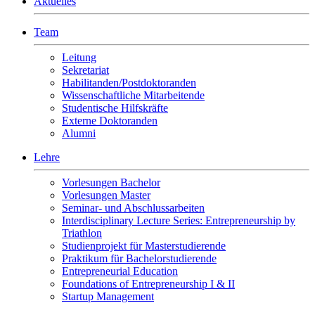
Aktuelles
Team
Leitung
Sekretariat
Habilitanden/Postdoktoranden
Wissenschaftliche Mitarbeitende
Studentische Hilfskräfte
Externe Doktoranden
Alumni
Lehre
Vorlesungen Bachelor
Vorlesungen Master
Seminar- und Abschlussarbeiten
Interdisciplinary Lecture Series: Entrepreneurship by
Triathlon
Studienprojekt für Masterstudierende
Praktikum für Bachelorstudierende
Entrepreneurial Education
Foundations of Entrepreneurship I & II
Startup Management