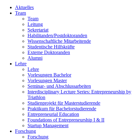
Aktuelles
Team
Team
Leitung
Sekretariat
Habilitanden/Postdoktoranden
Wissenschaftliche Mitarbeitende
Studentische Hilfskräfte
Externe Doktoranden
Alumni
Lehre
Lehre
Vorlesungen Bachelor
Vorlesungen Master
Seminar- und Abschlussarbeiten
Interdisciplinary Lecture Series: Entrepreneurship by
Triathlon
Studienprojekt für Masterstudierende
Praktikum für Bachelorstudierende
Entrepreneurial Education
Foundations of Entrepreneurship I & II
Startup Management
Forschung
Forschung