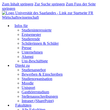
Zum Inhalt springen
Zur Suche springen
Zum Fuss der Seite
springen
FR
Wirtschaftswissenschaft
Infos für
Studieninteressierte
Erstsemester
Studierende
Schülerinnen & Schüler
Presse
Unternehmen
Alumni
Uni-Beschäftigte
Direkt zu
Studienangebot
Bewerben & Einschreiben
Studienorganisation
Moodle
Unisport
Gasthörerstudium
Stellenausschreibungen
Intranet (SharePoint)
Fakultäten
Alle Fakultäten