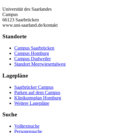
Universität des Saarlandes
Campus
66123 Saarbrücken
www.uni-saarland.de/kontakt
Standorte
Campus Saarbrücken
Campus Homburg
Campus Dudweiler
Standort Meerwiesertalweg
Lagepläne
Saarbrücker Campus
Parken auf dem Campus
Klinikumsplan Homburg
Weitere Lagepläne
Suche
Volltextsuche
Personensuche