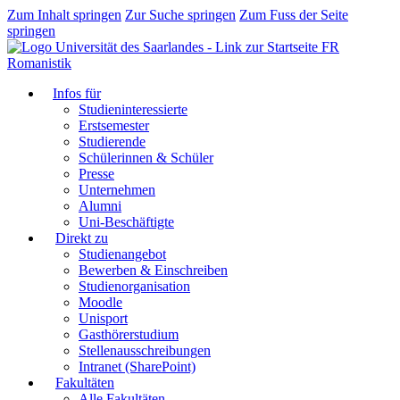
Zum Inhalt springen
Zur Suche springen
Zum Fuss der Seite
springen
FR
Romanistik
Infos für
Studieninteressierte
Erstsemester
Studierende
Schülerinnen & Schüler
Presse
Unternehmen
Alumni
Uni-Beschäftigte
Direkt zu
Studienangebot
Bewerben & Einschreiben
Studienorganisation
Moodle
Unisport
Gasthörerstudium
Stellenausschreibungen
Intranet (SharePoint)
Fakultäten
Alle Fakultäten