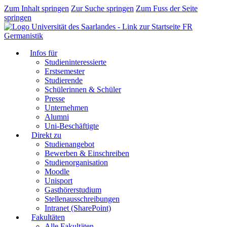
Zum Inhalt springen
Zur Suche springen
Zum Fuss der Seite
springen
FR
Germanistik
Infos für
Studieninteressierte
Erstsemester
Studierende
Schülerinnen & Schüler
Presse
Unternehmen
Alumni
Uni-Beschäftigte
Direkt zu
Studienangebot
Bewerben & Einschreiben
Studienorganisation
Moodle
Unisport
Gasthörerstudium
Stellenausschreibungen
Intranet (SharePoint)
Fakultäten
Alle Fakultäten