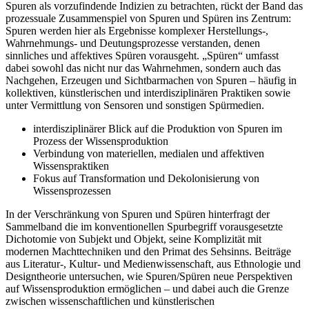
Spuren als vorzufindende Indizien zu betrachten, rückt der Band das
prozessuale Zusammenspiel von Spuren und Spüren ins Zentrum:
Spuren werden hier als Ergebnisse komplexer Herstellungs-,
Wahrnehmungs- und Deutungsprozesse verstanden, denen
sinnliches und affektives Spüren vorausgeht. „Spüren“ umfasst
dabei sowohl das nicht nur das Wahrnehmen, sondern auch das
Nachgehen, Erzeugen und Sichtbarmachen von Spuren – häufig in
kollektiven, künstlerischen und interdisziplinären Praktiken sowie
unter Vermittlung von Sensoren und sonstigen Spürmedien.
interdisziplinärer Blick auf die Produktion von Spuren im
Prozess der Wissensproduktion
Verbindung von materiellen, medialen und affektiven
Wissenspraktiken
Fokus auf Transformation und Dekolonisierung von
Wissensprozessen
In der Verschränkung von Spuren und Spüren hinterfragt der
Sammelband die im konventionellen Spurbegriff vorausgesetzte
Dichotomie von Subjekt und Objekt, seine Komplizität mit
modernen Machttechniken und den Primat des Sehsinns. Beiträge
aus Literatur-, Kultur- und Medienwissenschaft, aus Ethnologie und
Designtheorie untersuchen, wie Spuren/Spüren neue Perspektiven
auf Wissensproduktion ermöglichen – und dabei auch die Grenze
zwischen wissenschaftlichen und künstlerischen