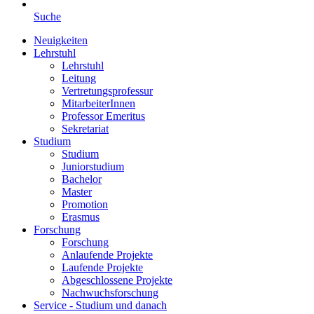
Suche
Neuigkeiten
Lehrstuhl
Lehrstuhl
Leitung
Vertretungsprofessur
MitarbeiterInnen
Professor Emeritus
Sekretariat
Studium
Studium
Juniorstudium
Bachelor
Master
Promotion
Erasmus
Forschung
Forschung
Anlaufende Projekte
Laufende Projekte
Abgeschlossene Projekte
Nachwuchsforschung
Service - Studium und danach