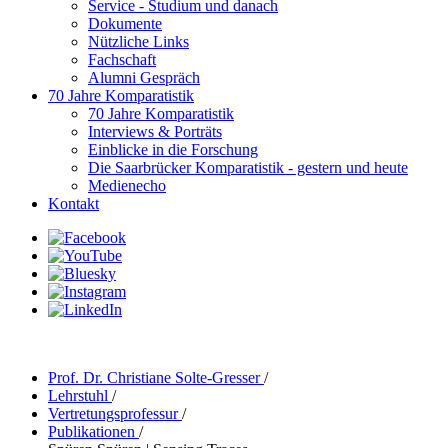
Service - Studium und danach
Dokumente
Nützliche Links
Fachschaft
Alumni Gespräch
70 Jahre Komparatistik
70 Jahre Komparatistik
Interviews & Porträts
Einblicke in die Forschung
Die Saarbrücker Komparatistik - gestern und heute
Medienecho
Kontakt
Prof. Dr. Christiane Solte-Gresser
/
Lehrstuhl
/
Vertretungsprofessur
/
Publikationen
/