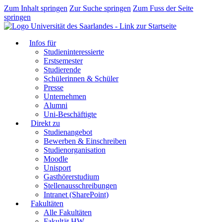
Zum Inhalt springen
Zur Suche springen
Zum Fuss der Seite
springen
Infos für
Studieninteressierte
Erstsemester
Studierende
Schülerinnen & Schüler
Presse
Unternehmen
Alumni
Uni-Beschäftigte
Direkt zu
Studienangebot
Bewerben & Einschreiben
Studienorganisation
Moodle
Unisport
Gasthörerstudium
Stellenausschreibungen
Intranet (SharePoint)
Fakultäten
Alle Fakultäten
Fakultät HW