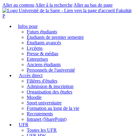
Aller au contenu
Aller à la recherche
Aller au bas de page
Fakultät
P
Infos pour
Futurs étudiants
Étudiants de premier semestre
Étudiants avancés
Lycéens
Presse & médias
Entreprises
Anciens étudiants
Personnels de l'université
Accès direct
Filières d'études
Admission & inscription
Organisation des études
Moodle
Sport universitaire
Formation au long de la vie
Recrutements
Intranet (SharePoint)
UFR
Toutes les UFR
UFR HW