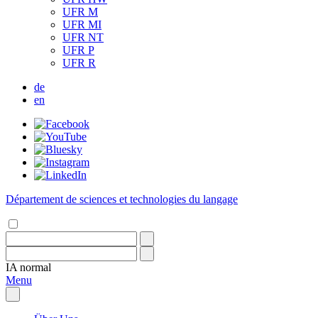
UFR M
UFR MI
UFR NT
UFR P
UFR R
de
en
Département de sciences et technologies du langage
IA
normal
Menu