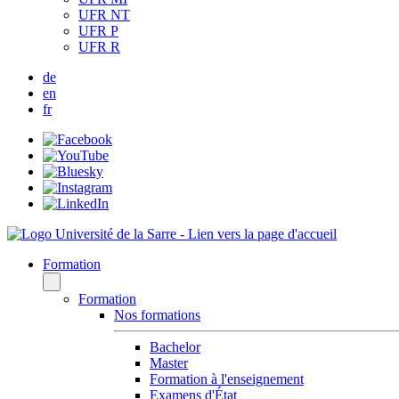
UFR NT
UFR P
UFR R
de
en
fr
Formation
Formation
Nos formations
Bachelor
Master
Formation à l'enseignement
Examens d'État