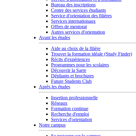
Bureau des inscriptions
Centre des services étudiants
Service d'orientation des filières
Services internationaux
Offres de mentorat
Autres services d'orientation
Avant les études
Aide au choix de la filière
Trouver la formation idéale (Study Finder)
Récits d'expériences
Programmes pour les scolaires
Découvrir la Sarre
Dépliants et brochures
Future Students Club
Après les études
Insertion professionnelle
Réseaux
Formation continue
Recherche d'emploi
Services d'orientation
Notre campus
Se restaurer sur le campus