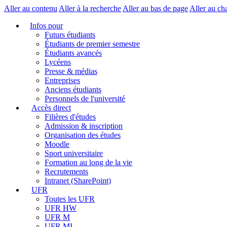
Aller au contenu
Aller à la recherche
Aller au bas de page
Aller au ch
Infos pour
Futurs étudiants
Étudiants de premier semestre
Étudiants avancés
Lycéens
Presse & médias
Entreprises
Anciens étudiants
Personnels de l'université
Accès direct
Filières d'études
Admission & inscription
Organisation des études
Moodle
Sport universitaire
Formation au long de la vie
Recrutements
Intranet (SharePoint)
UFR
Toutes les UFR
UFR HW
UFR M
UFR MI