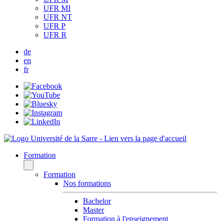
UFR MI
UFR NT
UFR P
UFR R
de
en
fr
Formation
Formation
Nos formations
Bachelor
Master
Formation à l'enseignement