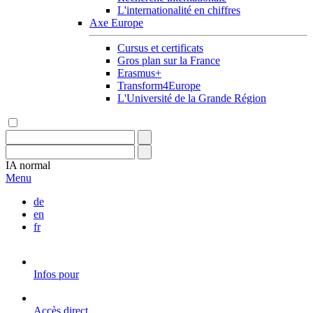
L'internationalité en chiffres
Axe Europe
Cursus et certificats
Gros plan sur la France
Erasmus+
Transform4Europe
L'Université de la Grande Région
IA
normal
Menu
de
en
fr
Infos pour
Accès direct