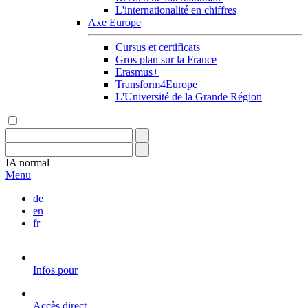
L'internationalité en chiffres
Axe Europe
Cursus et certificats
Gros plan sur la France
Erasmus+
Transform4Europe
L'Université de la Grande Région
IA
normal
Menu
de
en
fr
Infos pour
Accès direct