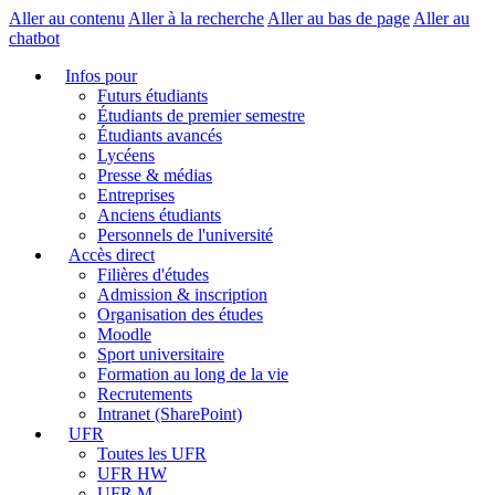
Aller au contenu
Aller à la recherche
Aller au bas de page
Aller au
chatbot
Infos pour
Futurs étudiants
Étudiants de premier semestre
Étudiants avancés
Lycéens
Presse & médias
Entreprises
Anciens étudiants
Personnels de l'université
Accès direct
Filières d'études
Admission & inscription
Organisation des études
Moodle
Sport universitaire
Formation au long de la vie
Recrutements
Intranet (SharePoint)
UFR
Toutes les UFR
UFR HW
UFR M