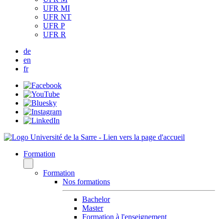
UFR MI
UFR NT
UFR P
UFR R
de
en
fr
Formation
Formation
Nos formations
Bachelor
Master
Formation à l'enseignement