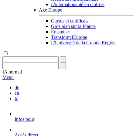
L'internationalité en chiffres
Axe Europe
Cursus et certificats
Gros plan sur la France
Erasmus+
Transform4Europe
L'Université de la Grande Région
IA
normal
Menu
de
en
fr
Infos pour
Accès direct