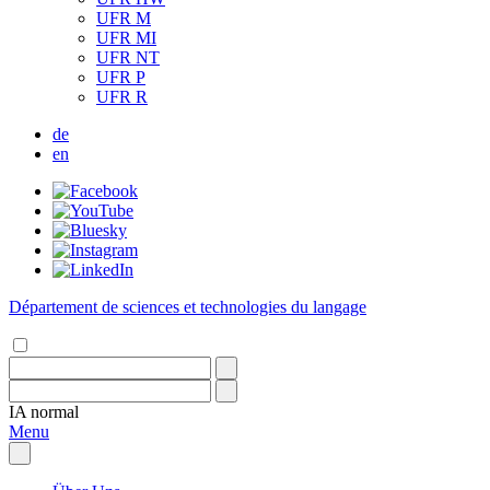
UFR M
UFR MI
UFR NT
UFR P
UFR R
de
en
Département de sciences et technologies du langage
IA
normal
Menu