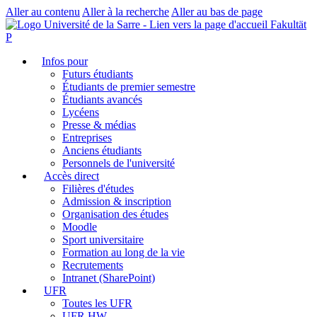
Aller au contenu
Aller à la recherche
Aller au bas de page
Fakultät
P
Infos pour
Futurs étudiants
Étudiants de premier semestre
Étudiants avancés
Lycéens
Presse & médias
Entreprises
Anciens étudiants
Personnels de l'université
Accès direct
Filières d'études
Admission & inscription
Organisation des études
Moodle
Sport universitaire
Formation au long de la vie
Recrutements
Intranet (SharePoint)
UFR
Toutes les UFR
UFR HW