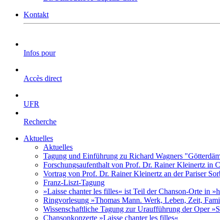
Kontakt
Infos pour
Accès direct
UFR
Recherche
Aktuelles
Aktuelles
Tagung und Einführung zu Richard Wagners "Götterdäm
Forschungsaufenthalt von Prof. Dr. Rainer Kleinertz in
Vortrag von Prof. Dr. Rainer Kleinertz an der Pariser So
Franz-Liszt-Tagung
»Laisse chanter les filles« ist Teil der Chanson-Orte in 
Ringvorlesung »Thomas Mann. Werk, Leben, Zeit, Fami
Wissenschaftliche Tagung zur Uraufführung der Oper »S
Chansonkonzerte »Laisse chanter les filles«