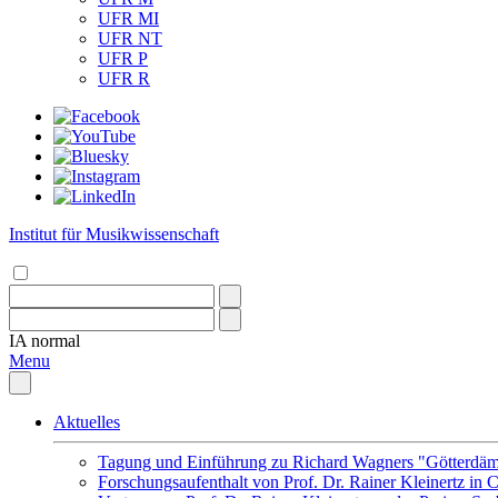
UFR MI
UFR NT
UFR P
UFR R
Institut für Musikwissenschaft
IA
normal
Menu
Aktuelles
Tagung und Einführung zu Richard Wagners "Götterdäm
Forschungsaufenthalt von Prof. Dr. Rainer Kleinertz in