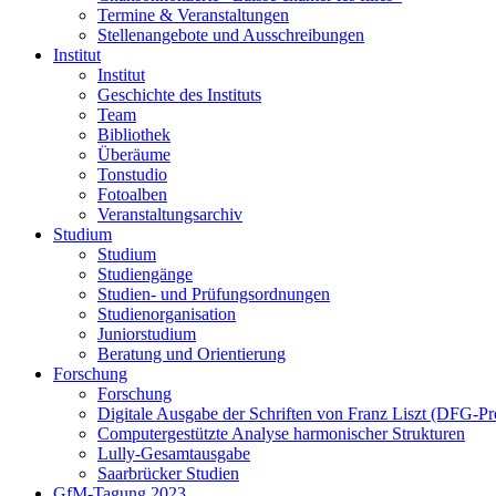
Termine & Veranstaltungen
Stellenangebote und Ausschreibungen
Institut
Institut
Geschichte des Instituts
Team
Bibliothek
Überäume
Tonstudio
Fotoalben
Veranstaltungsarchiv
Studium
Studium
Studiengänge
Studien- und Prüfungsordnungen
Studienorganisation
Juniorstudium
Beratung und Orientierung
Forschung
Forschung
Digitale Ausgabe der Schriften von Franz Liszt (DFG-Pr
Computergestützte Analyse harmonischer Strukturen
Lully-Gesamtausgabe
Saarbrücker Studien
GfM-Tagung 2023