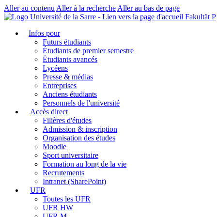
Aller au contenu
Aller à la recherche
Aller au bas de page
Fakultät P
Infos pour
Futurs étudiants
Étudiants de premier semestre
Étudiants avancés
Lycéens
Presse & médias
Entreprises
Anciens étudiants
Personnels de l'université
Accès direct
Filières d'études
Admission & inscription
Organisation des études
Moodle
Sport universitaire
Formation au long de la vie
Recrutements
Intranet (SharePoint)
UFR
Toutes les UFR
UFR HW
UFR M