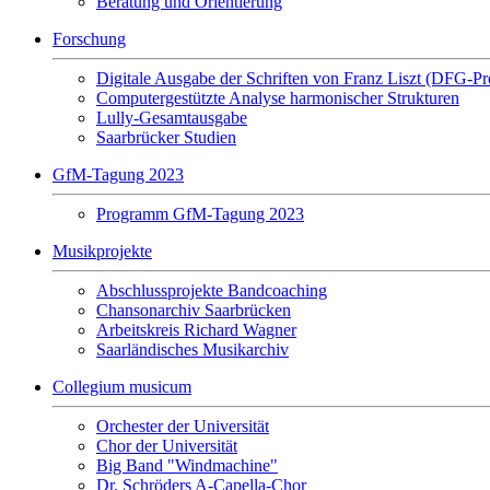
Beratung und Orientierung
Forschung
Digitale Ausgabe der Schriften von Franz Liszt (DFG-Pr
Computergestützte Analyse harmonischer Strukturen
Lully-Gesamtausgabe
Saarbrücker Studien
GfM-Tagung 2023
Programm GfM-Tagung 2023
Musikprojekte
Abschlussprojekte Bandcoaching
Chansonarchiv Saarbrücken
Arbeitskreis Richard Wagner
Saarländisches Musikarchiv
Collegium musicum
Orchester der Universität
Chor der Universität
Big Band "Windmachine"
Dr. Schröders A-Capella-Chor