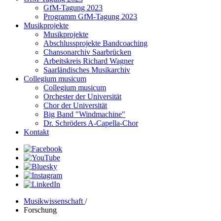
GfM-Tagung 2023
Programm GfM-Tagung 2023
Musikprojekte
Musikprojekte
Abschlussprojekte Bandcoaching
Chansonarchiv Saarbrücken
Arbeitskreis Richard Wagner
Saarländisches Musikarchiv
Collegium musicum
Collegium musicum
Orchester der Universität
Chor der Universität
Big Band "Windmachine"
Dr. Schröders A-Capella-Chor
Kontakt
Musikwissenschaft
/
Forschung