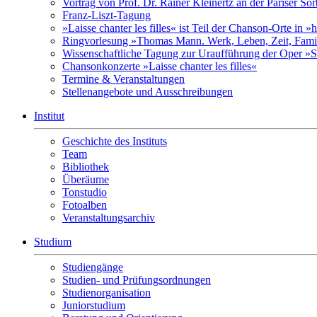
Vortrag von Prof. Dr. Rainer Kleinertz an der Pariser So
Franz-Liszt-Tagung
»Laisse chanter les filles« ist Teil der Chanson-Orte in 
Ringvorlesung »Thomas Mann. Werk, Leben, Zeit, Fami
Wissenschaftliche Tagung zur Uraufführung der Oper »S
Chansonkonzerte »Laisse chanter les filles«
Termine & Veranstaltungen
Stellenangebote und Ausschreibungen
Institut
Geschichte des Instituts
Team
Bibliothek
Überäume
Tonstudio
Fotoalben
Veranstaltungsarchiv
Studium
Studiengänge
Studien- und Prüfungsordnungen
Studienorganisation
Juniorstudium