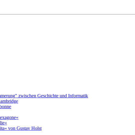
merung" zwischen Geschichte und Informatik
 Cambridge
rbonne
»hexagone«
lie«
ita« von Gustav Holst