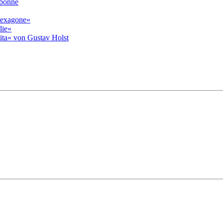
rbonne
»hexagone«
lie«
ita« von Gustav Holst