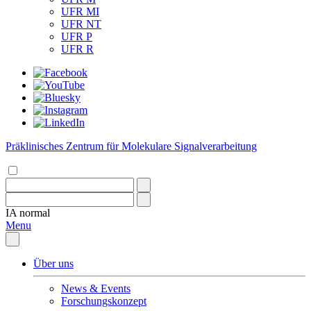
UFR MI
UFR NT
UFR P
UFR R
Präklinisches Zentrum für Molekulare Signalverarbeitung
IA
normal
Menu
Über uns
News & Events
Forschungskonzept