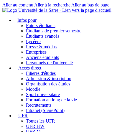
Aller au contenu
Aller à la recherche
Aller au bas de page
Infos pour
Futurs étudiants
Étudiants de premier semestre
Étudiants avancés
Lycéens
Presse & médias
Entreprises
Anciens étudiants
Personnels de l'université
Accès direct
Filières d'études
Admission & inscription
Organisation des études
Moodle
Sport universitaire
Formation au long de la vie
Recrutements
Intranet (SharePoint)
UFR
Toutes les UFR
UFR HW
UFR M