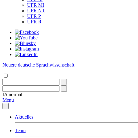
UFR MI
UFR NT
UFR P
UFR R
Neuere deutsche Sprachwissenschaft
IA
normal
Menu
Aktuelles
Team