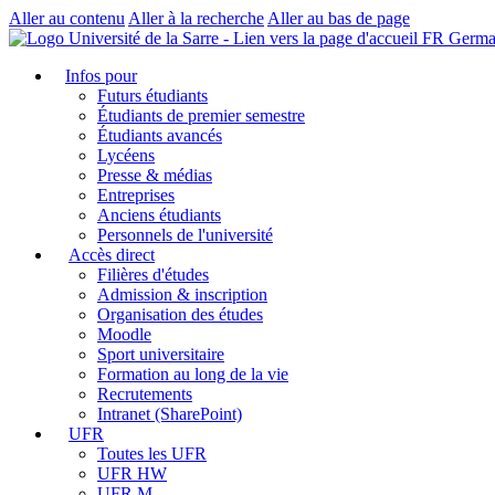
Aller au contenu
Aller à la recherche
Aller au bas de page
FR German
Infos pour
Futurs étudiants
Étudiants de premier semestre
Étudiants avancés
Lycéens
Presse & médias
Entreprises
Anciens étudiants
Personnels de l'université
Accès direct
Filières d'études
Admission & inscription
Organisation des études
Moodle
Sport universitaire
Formation au long de la vie
Recrutements
Intranet (SharePoint)
UFR
Toutes les UFR
UFR HW
UFR M