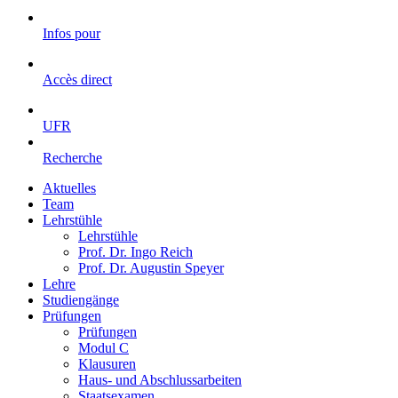
Infos pour
Accès direct
UFR
Recherche
Aktuelles
Team
Lehrstühle
Lehrstühle
Prof. Dr. Ingo Reich
Prof. Dr. Augustin Speyer
Lehre
Studiengänge
Prüfungen
Prüfungen
Modul C
Klausuren
Haus- und Abschlussarbeiten
Staatsexamen