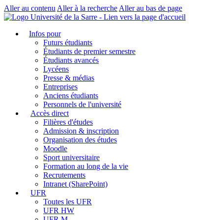
Aller au contenu
Aller à la recherche
Aller au bas de page
Infos pour
Futurs étudiants
Étudiants de premier semestre
Étudiants avancés
Lycéens
Presse & médias
Entreprises
Anciens étudiants
Personnels de l'université
Accès direct
Filières d'études
Admission & inscription
Organisation des études
Moodle
Sport universitaire
Formation au long de la vie
Recrutements
Intranet (SharePoint)
UFR
Toutes les UFR
UFR HW
UFR M