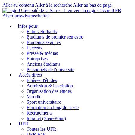
Aller au contenu
Aller à la recherche
Aller au bas de page
FR
Altertumswissenschaften
Infos pour
Futurs étudiants
Étudiants de premier semestre
Étudiants avancés
Lycéens
Presse & médias
Entreprises
Anciens étudiants
Personnels de l'université
Accès direct
Filières d'études
Admission & inscription
Organisation des études
Moodle
Sport universitaire
Formation au long de la vie
Recrutements
Intranet (SharePoint)
UFR
Toutes les UFR
UFR HW