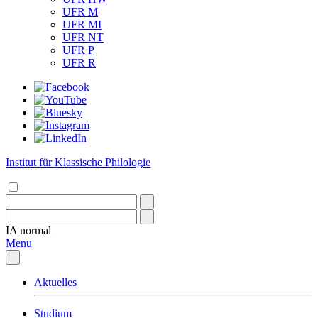
UFR M
UFR MI
UFR NT
UFR P
UFR R
Institut für Klassische Philologie
IA
normal
Menu
Aktuelles
Studium