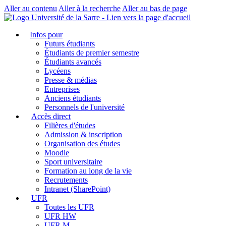
Aller au contenu
Aller à la recherche
Aller au bas de page
Infos pour
Futurs étudiants
Étudiants de premier semestre
Étudiants avancés
Lycéens
Presse & médias
Entreprises
Anciens étudiants
Personnels de l'université
Accès direct
Filières d'études
Admission & inscription
Organisation des études
Moodle
Sport universitaire
Formation au long de la vie
Recrutements
Intranet (SharePoint)
UFR
Toutes les UFR
UFR HW
UFR M