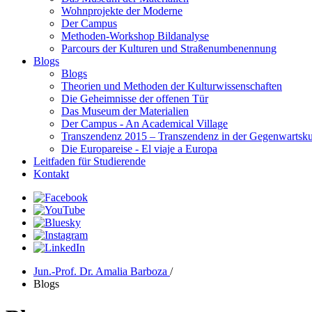
Wohnprojekte der Moderne
Der Campus
Methoden-Workshop Bildanalyse
Parcours der Kulturen und Straßenumbenennung
Blogs
Blogs
Theorien und Methoden der Kulturwissenschaften
Die Geheimnisse der offenen Tür
Das Museum der Materialien
Der Campus - An Academical Village
Transzendenz 2015 – Transzendenz in der Gegenwartsku
Die Europareise - El viaje a Europa
Leitfaden für Studierende
Kontakt
Jun.-Prof. Dr. Amalia Barboza
/
Blogs