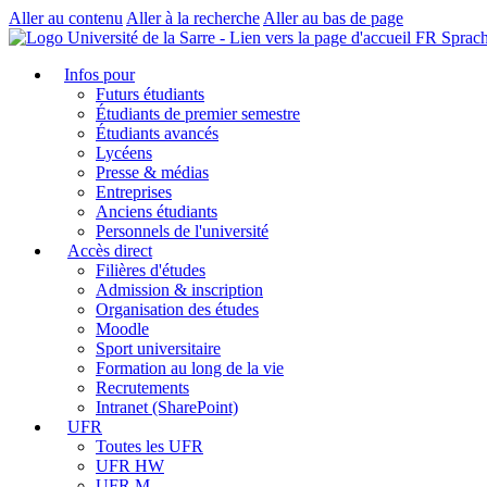
Aller au contenu
Aller à la recherche
Aller au bas de page
FR Sprach
Infos pour
Futurs étudiants
Étudiants de premier semestre
Étudiants avancés
Lycéens
Presse & médias
Entreprises
Anciens étudiants
Personnels de l'université
Accès direct
Filières d'études
Admission & inscription
Organisation des études
Moodle
Sport universitaire
Formation au long de la vie
Recrutements
Intranet (SharePoint)
UFR
Toutes les UFR
UFR HW
UFR M