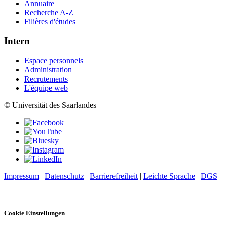
Annuaire
Recherche A-Z
Filières d'études
Intern
Espace personnels
Administration
Recrutements
L'équipe web
© Universität des Saarlandes
Impressum
|
Datenschutz
|
Barrierefreiheit
|
Leichte Sprache
|
DGS
Cookie Einstellungen