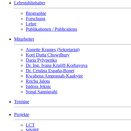
Lehrstuhlinhaber
Biographie
Forschung
Lehre
Publikationen / Publications
Mitarbeiter
Annette Krames (Sekretariat)
Koel Dutta Chowdhury
Daria Pylypenko
Dr. Ing. Ivana Kruijff-Korbayova
Dr. Cristina España-Bonet
Kwabena Amponsah-Kaakyire
Rricha Jalota
Isidora Jeknic
Sonal Sannigrahi
Termine
Projekte
LCT
MMPE