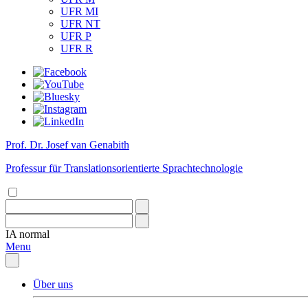
UFR MI
UFR NT
UFR P
UFR R
Prof. Dr. Josef van Genabith
Professur für Translationsorientierte Sprachtechnologie
IA
normal
Menu
Über uns