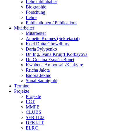
Lehrstuhlinhaber
Biographie
Forschung
Lehre
Publikationen / Publications
Mitarbeiter
Mitarbeiter
Annette Krames (Sekretariat)
Koel Dutta Chowdhury
Daria Pylypenko
Dr. Ing. Ivana Kruijff-Korbayova
Dr. Cristina España-Bonet
Kwabena Amponsah-Kaakyire
Rricha Jalota
Isidora Jeknic
Sonal Sannigrahi
Termine
Projekte
Projekte
LCT
MMPE
CLUBS
SFB 1102
DFKI-LT
ELRC