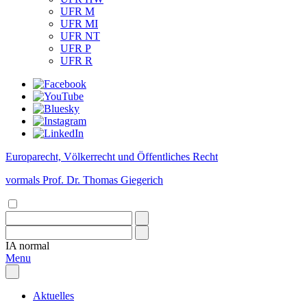
UFR M
UFR MI
UFR NT
UFR P
UFR R
Europarecht, Völkerrecht und Öffentliches Recht
vormals Prof. Dr. Thomas Giegerich
IA
normal
Menu
Aktuelles