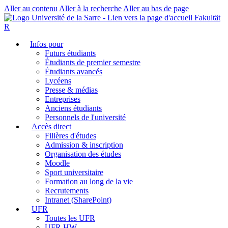
Aller au contenu
Aller à la recherche
Aller au bas de page
Fakultät
R
Infos pour
Futurs étudiants
Étudiants de premier semestre
Étudiants avancés
Lycéens
Presse & médias
Entreprises
Anciens étudiants
Personnels de l'université
Accès direct
Filières d'études
Admission & inscription
Organisation des études
Moodle
Sport universitaire
Formation au long de la vie
Recrutements
Intranet (SharePoint)
UFR
Toutes les UFR
UFR HW