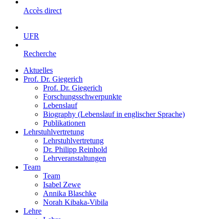
Accès direct
UFR
Recherche
Aktuelles
Prof. Dr. Giegerich
Prof. Dr. Giegerich
Forschungsschwerpunkte
Lebenslauf
Biography (Lebenslauf in englischer Sprache)
Publikationen
Lehrstuhlvertretung
Lehrstuhlvertretung
Dr. Philipp Reinhold
Lehrveranstaltungen
Team
Team
Isabel Zewe
Annika Blaschke
Norah Kibaka-Vibila
Lehre