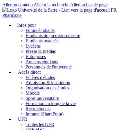
Aller au contenu
Aller à la recherche
Aller au bas de page
FR
Pharmazie
Infos pour
Futurs étudiants
Étudiants de premier semestre
Étudiants avancés
Lycéens
Presse & médias
Entreprises
Anciens étudiants
Personnels de l'université
Accès direct
Filières d'études
Admission & inscription
Organisation des études
Moodle
Sport universitaire
Formation au long de la vie
Recrutements
Intranet (SharePoint)
UFR
Toutes les UFR
UFR HW