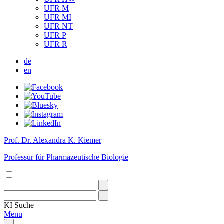
UFR M
UFR MI
UFR NT
UFR P
UFR R
de
en
Prof. Dr. Alexandra K. Kiemer
Professur für Pharmazeutische Biologie
KI
Suche
Menu