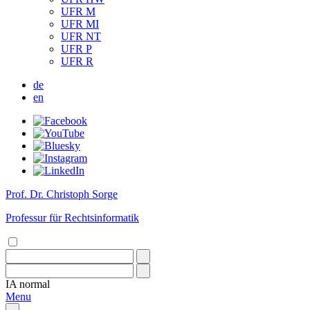
UFR M
UFR MI
UFR NT
UFR P
UFR R
de
en
Prof. Dr. Christoph Sorge
Professur für Rechtsinformatik
IA
normal
Menu