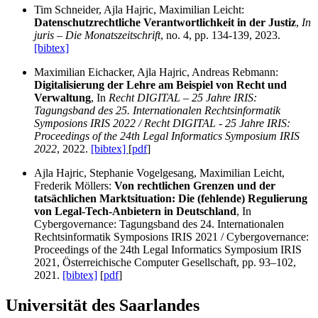
Tim Schneider, Ajla Hajric, Maximilian Leicht:
Datenschutzrechtliche Verantwortlichkeit in der Justiz
,
In
juris – Die Monatszeitschrift
, no. 4, pp. 134-139, 2023.
[bibtex]
Maximilian Eichacker, Ajla Hajric, Andreas Rebmann:
Digitalisierung der Lehre am Beispiel von Recht und
Verwaltung
, In
Recht DIGITAL – 25 Jahre IRIS:
Tagungsband des 25. Internationalen Rechtsinformatik
Symposions IRIS 2022 / Recht DIGITAL - 25 Jahre IRIS:
Proceedings of the 24th Legal Informatics Symposium IRIS
2022
, 2022.
[bibtex]
[
pdf
]
Ajla Hajric, Stephanie Vogelgesang, Maximilian Leicht,
Frederik Möllers:
Von rechtlichen Grenzen und der
tatsächlichen Marktsituation: Die (fehlende) Regulierung
von Legal-Tech-Anbietern in Deutschland
, In
Cybergovernance: Tagungsband des 24. Internationalen
Rechtsinformatik Symposions IRIS 2021 / Cybergovernance:
Proceedings of the 24th Legal Informatics Symposium IRIS
2021, Österreichische Computer Gesellschaft, pp. 93–102,
2021.
[bibtex]
[
pdf
]
Universität des Saarlandes