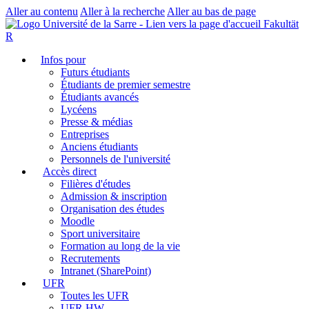
Aller au contenu
Aller à la recherche
Aller au bas de page
Fakultät
R
Infos pour
Futurs étudiants
Étudiants de premier semestre
Étudiants avancés
Lycéens
Presse & médias
Entreprises
Anciens étudiants
Personnels de l'université
Accès direct
Filières d'études
Admission & inscription
Organisation des études
Moodle
Sport universitaire
Formation au long de la vie
Recrutements
Intranet (SharePoint)
UFR
Toutes les UFR
UFR HW