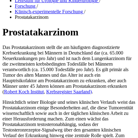
Lehrstuhl für Urologie und Kinderurologie
/
Forschung
/
Klinisch-experimentelle Forschung
/
Prostatakarzinom
Prostatakarzinom
Das Prostatakarzinom stellt die am häufigsten diagnostizierte
Krebserkrankung bei Männern in Deutschland dar (ca. 65.000
Neuerkrankungen pro Jahr) und ist nach dem Lungenkarzinom für
die zweitmeisten krebsbedingten Todesfälle bei Männern
verantwortlich (ca. 15.000 Todesfälle pro Jahr). Es gilt primär als
Tumor des alten Mannes und das Alter ist auch ein
Hauptrisikofaktor am Prostatakarzinom zu erkranken, aber auch
Männer unter 45 Jahren können am Prostatakarzinom erkranken
(
Robert Koch Institut
,
Krebsregister Saarland)
.
Hinsichtlich seiner Biologie und seines klinischen Verlaufs weist das
Prostatakarzinom einige Besonderheiten auf, die diese Tumorentität
wissenschaftlich sowie auch in der täglichen klinischen Arbeit zu
einer Herausforderung machen. Zum einen wächst das
Prostatakarzinom testosteronabhängig, sodass der
Testosteronrezeptor-Signalweg über den gesamten klinischen
Verlauf der Erkrankung hinweg eine zentrale Rolle spielt. Zum