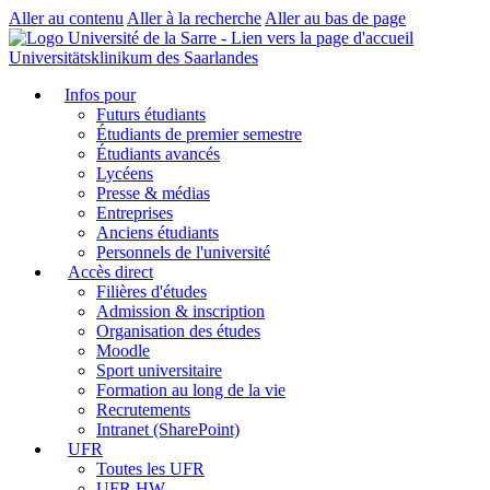
Aller au contenu
Aller à la recherche
Aller au bas de page
Universitätsklinikum des Saarlandes
Infos pour
Futurs étudiants
Étudiants de premier semestre
Étudiants avancés
Lycéens
Presse & médias
Entreprises
Anciens étudiants
Personnels de l'université
Accès direct
Filières d'études
Admission & inscription
Organisation des études
Moodle
Sport universitaire
Formation au long de la vie
Recrutements
Intranet (SharePoint)
UFR
Toutes les UFR
UFR HW