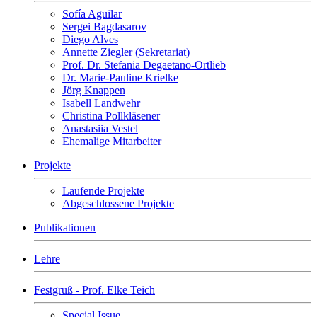
Sofía Aguilar
Sergei Bagdasarov
Diego Alves
Annette Ziegler (Sekretariat)
Prof. Dr. Stefania Degaetano-Ortlieb
Dr. Marie-Pauline Krielke
Jörg Knappen
Isabell Landwehr
Christina Pollkläsener
Anastasiia Vestel
Ehemalige Mitarbeiter
Projekte
Laufende Projekte
Abgeschlossene Projekte
Publikationen
Lehre
Festgruß - Prof. Elke Teich
Special Issue