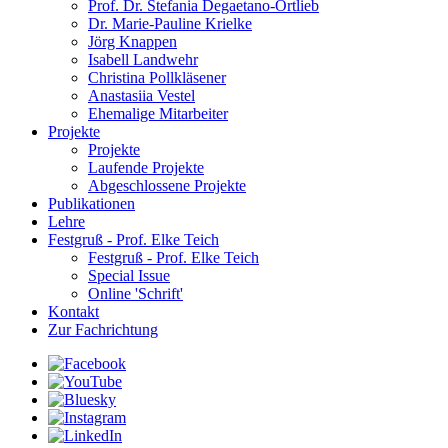
Prof. Dr. Stefania Degaetano-Ortlieb
Dr. Marie-Pauline Krielke
Jörg Knappen
Isabell Landwehr
Christina Pollkläsener
Anastasiia Vestel
Ehemalige Mitarbeiter
Projekte
Projekte
Laufende Projekte
Abgeschlossene Projekte
Publikationen
Lehre
Festgruß - Prof. Elke Teich
Festgruß - Prof. Elke Teich
Special Issue
Online 'Schrift'
Kontakt
Zur Fachrichtung