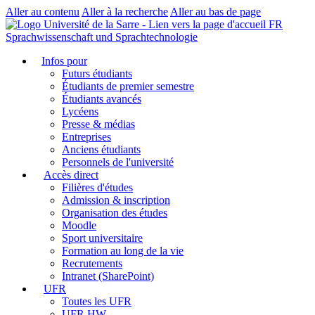
Aller au contenu
Aller à la recherche
Aller au bas de page
FR
Sprachwissenschaft und Sprachtechnologie
Infos pour
Futurs étudiants
Étudiants de premier semestre
Étudiants avancés
Lycéens
Presse & médias
Entreprises
Anciens étudiants
Personnels de l'université
Accès direct
Filières d'études
Admission & inscription
Organisation des études
Moodle
Sport universitaire
Formation au long de la vie
Recrutements
Intranet (SharePoint)
UFR
Toutes les UFR
UFR HW