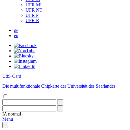
UFR MI
UFR NT
UFR P
UFR R
de
en
UdS-Card
Die multifunktionale Chipkarte der Universität des Saarlandes
IA
normal
Menu