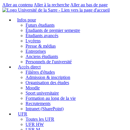
Aller au contenu
Aller à la recherche
Aller au bas de page
Infos pour
Futurs étudiants
Étudiants de premier semestre
Étudiants avancés
Lycéens
Presse & médias
Entreprises
Anciens étudiants
Personnels de l'université
Accès direct
Filières d'études
Admission & inscription
Organisation des études
Moodle
Sport universitaire
Formation au long de la vie
Recrutements
Intranet (SharePoint)
UFR
Toutes les UFR
UFR HW
UFR M