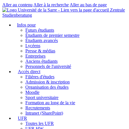
Aller au contenu
Aller à la recherche
Aller au bas de page
Zentrale
Studienberatung
Infos pour
Futurs étudiants
Étudiants de premier semestre
Étudiants avancés
Lycéens
Presse & médias
Entreprises
Anciens étudiants
Personnels de l'université
Accès direct
Filières d'études
Admission & inscription
Organisation des études
Moodle
Sport universitaire
Formation au long de la vie
Recrutements
Intranet (SharePoint)
UFR
Toutes les UFR
UFR HW