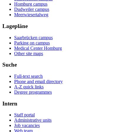
Homburg campus
Dudweiler campus
Meerwiesertalweg
Lagepläne
Saarbrücken campus
Parking on campus
Medical Center Homburg
Other site maps
Suche
Full-text search
Phone and email directory
A-Z quick links
Degree programmes
Intern
Staff portal
Administrative units
Job vacancies
Web team