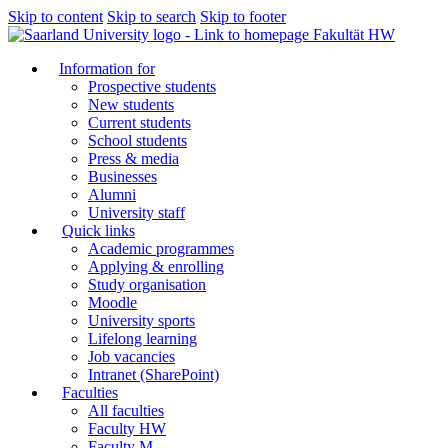
Skip to content
Skip to search
Skip to footer
Fakultät HW
Information for
Prospective students
New students
Current students
School students
Press & media
Businesses
Alumni
University staff
Quick links
Academic programmes
Applying & enrolling
Study organisation
Moodle
University sports
Lifelong learning
Job vacancies
Intranet (SharePoint)
Faculties
All faculties
Faculty HW
Faculty M