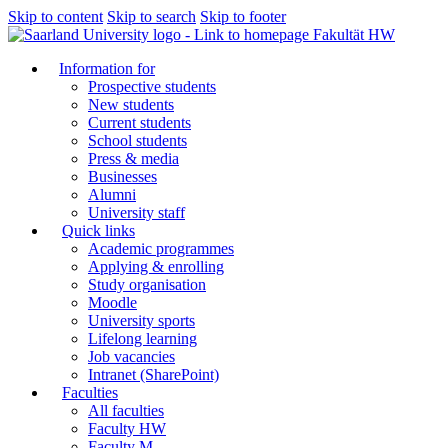
Skip to content
Skip to search
Skip to footer
Fakultät HW
Information for
Prospective students
New students
Current students
School students
Press & media
Businesses
Alumni
University staff
Quick links
Academic programmes
Applying & enrolling
Study organisation
Moodle
University sports
Lifelong learning
Job vacancies
Intranet (SharePoint)
Faculties
All faculties
Faculty HW
Faculty M