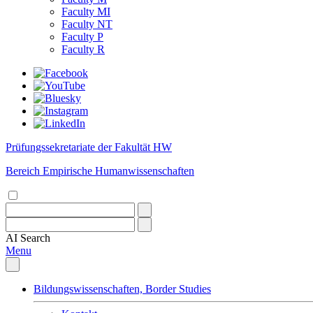
Faculty MI
Faculty NT
Faculty P
Faculty R
Prüfungssekretariate der Fakultät HW
Bereich Empirische Humanwissenschaften
AI
Search
Menu
Bildungswissenschaften, Border Studies