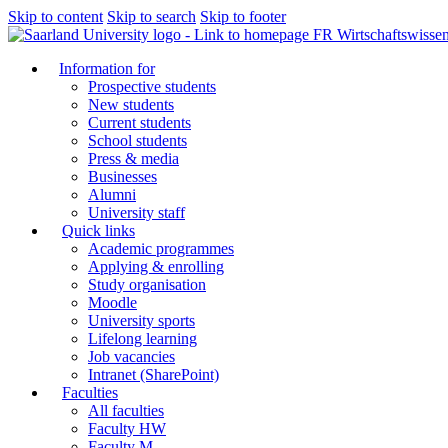
Skip to content
Skip to search
Skip to footer
FR Wirtschaftswissen
Information for
Prospective students
New students
Current students
School students
Press & media
Businesses
Alumni
University staff
Quick links
Academic programmes
Applying & enrolling
Study organisation
Moodle
University sports
Lifelong learning
Job vacancies
Intranet (SharePoint)
Faculties
All faculties
Faculty HW
Faculty M