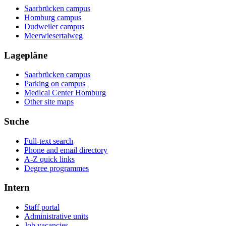
Saarbrücken campus
Homburg campus
Dudweiler campus
Meerwiesertalweg
Lagepläne
Saarbrücken campus
Parking on campus
Medical Center Homburg
Other site maps
Suche
Full-text search
Phone and email directory
A-Z quick links
Degree programmes
Intern
Staff portal
Administrative units
Job vacancies