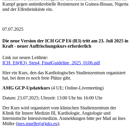
Kampf gegen antimikrobielle Resistenzen in Guinea-Bissau, Nigeria
und der Elfenbeinküste ein.
07.07.2025
Die neue Version der ICH GCP E6 (R3) tritt am 23. Juli 2025 in
Kraft - neuer Auffrischungskurs erforderlich
Link zur neuen Leitlinie:
ICH_E6(R3)_Step4_FinalGuideline_2025_0106.pdf
Hier ein Kurs, den das Kardiologisches Studienzentrum organisiert
hat, bei dem es noch freie Plätze gibt.
AMG GCP-Updatekurs
(4 UE; Online-Livemeeting)
Datum: 23.07.2025; Uhrzeit: 13:00 Uhr bis 16:00 Uhr
Der Kurs wird organisiert vom klinischen Studienzentrum der
Klinik für Innere Medizin III, Kardiologie, Angiologie und
Internistische Intensivmedizin. Anmeldungen bitte per Mail an Ines
Müller (
ines.mueller(at)uks.eu
).