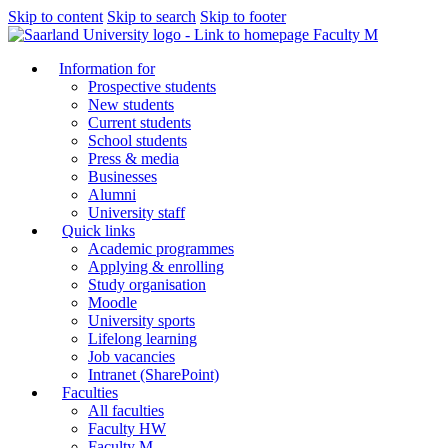
Skip to content
Skip to search
Skip to footer
Faculty M
Information for
Prospective students
New students
Current students
School students
Press & media
Businesses
Alumni
University staff
Quick links
Academic programmes
Applying & enrolling
Study organisation
Moodle
University sports
Lifelong learning
Job vacancies
Intranet (SharePoint)
Faculties
All faculties
Faculty HW
Faculty M