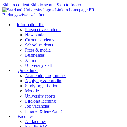
Skip to content
Skip to search
Skip to footer
FR
Bildungswissenschaften
Information for
Prospective students
New students
Current students
School students
Press & media
Businesses
Alumni
University staff
Quick links
Academic programmes
Applying & enrolling
Study organisation
Moodle
University sports
Lifelong learning
Job vacancies
Intranet (SharePoint)
Faculties
All faculties
Faculty HW