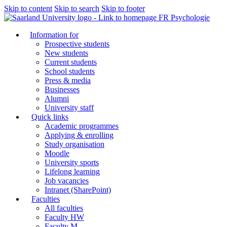
Skip to content
Skip to search
Skip to footer
FR Psychologie
Information for
Prospective students
New students
Current students
School students
Press & media
Businesses
Alumni
University staff
Quick links
Academic programmes
Applying & enrolling
Study organisation
Moodle
University sports
Lifelong learning
Job vacancies
Intranet (SharePoint)
Faculties
All faculties
Faculty HW
Faculty M