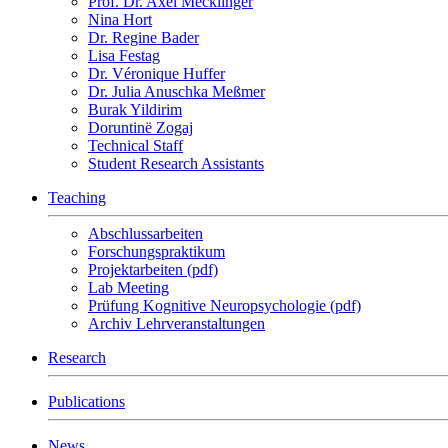
Prof. Dr. Axel Mecklinger
Nina Hort
Dr. Regine Bader
Lisa Festag
Dr. Véronique Huffer
Dr. Julia Anuschka Meßmer
Burak Yildirim
Doruntinë Zogaj
Technical Staff
Student Research Assistants
Teaching
Abschlussarbeiten
Forschungspraktikum
Projektarbeiten (pdf)
Lab Meeting
Prüfung Kognitive Neuropsychologie (pdf)
Archiv Lehrveranstaltungen
Research
Publications
News