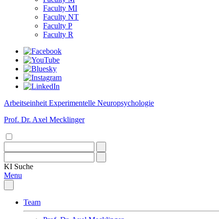
Faculty MI
Faculty NT
Faculty P
Faculty R
Arbeitseinheit Experimentelle Neuropsychologie
Prof. Dr. Axel Mecklinger
KI
Suche
Menu
Team