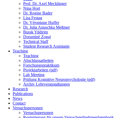
Prof. Dr. Axel Mecklinger
Nina Hort
Dr. Regine Bader
Lisa Festag
Dr. Véronique Huffer
Dr. Julia Anuschka Meßmer
Burak Yildirim
Doruntinë Zogaj
Technical Staff
Student Research Assistants
Teaching
Teaching
Abschlussarbeiten
Forschungspraktikum
Projektarbeiten (pdf)
Lab Meeting
Prüfung Kognitive Neuropsychologie (pdf)
Archiv Lehrveranstaltungen
Research
Publications
News
Contact
Versuchspersonen
Versuchspersonen
Registrierung für unsere Versuchsteilnehmerdatenbank