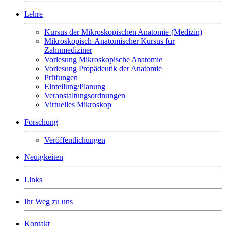
Lehre
Kursus der Mikroskopischen Anatomie (Medizin)
Mikroskopisch-Anatomischer Kursus für
Zahnmediziner
Vorlesung Mikroskopische Anatomie
Vorlesung Propädeutik der Anatomie
Prüfungen
Einteilung/Planung
Veranstaltungsordnungen
Virtuelles Mikroskop
Forschung
Veröffentlichungen
Neuigkeiten
Links
Ihr Weg zu uns
Kontakt