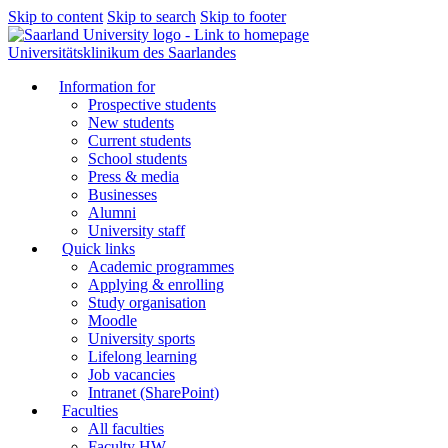
Skip to content
Skip to search
Skip to footer
Universitätsklinikum des Saarlandes
Information for
Prospective students
New students
Current students
School students
Press & media
Businesses
Alumni
University staff
Quick links
Academic programmes
Applying & enrolling
Study organisation
Moodle
University sports
Lifelong learning
Job vacancies
Intranet (SharePoint)
Faculties
All faculties
Faculty HW