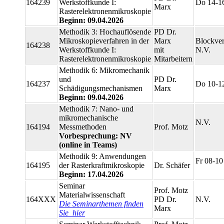
164239
Werkstoffkunde I:
Do 14-1
Marx
Rasterelektronenmikroskopie
Beginn: 09.04.2026
Methodik 3: Hochauflösende
PD Dr.
Mikroskopieverfahren in der
Marx
Blockver
164238
Werkstoffkunde I:
mit
N.V.
Rasterelektronenmikroskopie
Mitarbeitern
Methodik 6: Mikromechanik
und
PD Dr.
164237
Do 10-1
Schädigungsmechanismen
Marx
Beginn: 09.04.2026
Methodik 7: Nano- und
mikromechanische
N.V.
164194
Messmethoden
Prof. Motz
Vorbesprechung: NV
(online in Teams)
Methodik 9: Anwendungen
Fr 08-10
164195
der Rasterkraftmikroskopie
Dr. Schäfer
Beginn: 17.04.2026
Seminar
Prof. Motz
Materialwissenschaft
164XXX
PD Dr.
N.V.
Die Seminarthemen finden
Marx
Sie hier