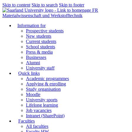
Skip to content
Skip to search
Skip to footer
FR
Materialwissenschaft und Werkstofftechnik
Information for
Prospective students
New students
Current students
School students
Press & media
Businesses
Alumni
University staff
Quick links
Academic programmes
Applying & enrolling
Study organisation
Moodle
University sports
Lifelong learning
Job vacancies
Intranet (SharePoint)
Faculties
All faculties
Faculty HW