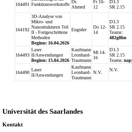
Dr.
Fr 10-
D3.3
164491
Funktionswerkstoffe
Ahmed
12
SR 2.15
3D-Analyse von
Mikro- und
D3.3
Nanostrukturen Teil
Do 12-
SR 2.15
164192
Engstler
II - Fortgeschrittene
14
Teams:
Methoden
482g8hn
Beginn: 16.04.2026
Laser
Kaufmann
D3.3
Mi 14-
164493
II/Anwendungen
Leonhard-
SR 2.15
16
Beginn: 15.04.2026
Trautmann
Teams:
nap
Kaufmann
Laser
N.V.
164490
Leonhard-
N.V.
II/Anwendungen
Trautmann
Universität des Saarlandes
Kontakt