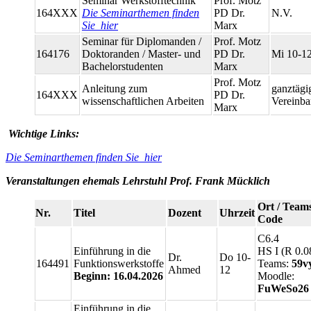
Seminar Werkstofftechnik
Prof. Motz
164XXX
Die Seminarthemen finden
PD Dr.
N.V.
Sie hier
Marx
Seminar für Diplomanden /
Prof. Motz
164176
Doktoranden / Master- und
PD Dr.
Mi 10-1
Bachelorstudenten
Marx
Prof. Motz
Anleitung zum
ganztägi
164XXX
PD Dr.
wissenschaftlichen Arbeiten
Vereinba
Marx
Wichtige Links:
Die Seminarthemen finden Sie hier
Veranstaltungen ehemals Lehrstuhl Prof. Frank Mücklich
Ort / Team
Nr.
Titel
Dozent
Uhrzeit
Code
C6.4
Einführung in die
HS I (R 0.0
Dr.
Do 10-
164491
Funktionswerkstoffe
Teams:
59v
Ahmed
12
Beginn: 16.04.2026
Moodle:
FuWeSo26
Einführung in die