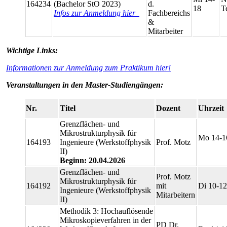
164234
(Bachelor StO 2023)
d.
18
T
Infos zur Anmeldung hier
Fachbereichs
&
Mitarbeiter
Wichtige Links:
Informationen zur Anmeldung zum Praktikum hier!
Veranstaltungen in den Master-Studiengängen:
Nr.
Titel
Dozent
Uhrzeit
Grenzflächen- und
Mikrostrukturphysik für
Mo 14-
164193
Ingenieure (Werkstoffphysik
Prof. Motz
II)
Beginn: 20.04.2026
Grenzflächen- und
Prof. Motz
Mikrostrukturphysik für
164192
mit
Di 10-12
Ingenieure (Werkstoffphysik
Mitarbeitern
II)
Methodik 3: Hochauflösende
Mikroskopieverfahren in der
PD Dr.