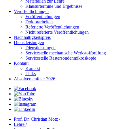
Materialien zur Lehre
Klausurtermine und Ergebnisse
Veröffentlichungen
Veröffentlichungen
Doktorarbeiten
Referierte Veröffentlichungen
Nicht referierte Veröffentlichungen
Nachhaltigkeitspreis
Dienstleistungen
Dienstleistungen
Servicestelle mechanische Werkstoffprüfung
Servicestelle Rastersondenmikroskopie
Kontakt
Kontakt
Links
Absolventenfeier 2026
Prof. Dr. Christian Motz
/
Lehre
/