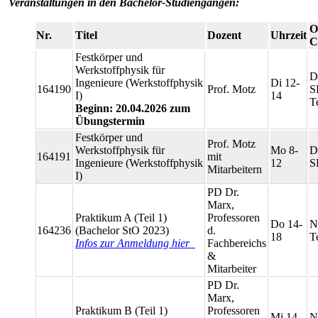
Veranstaltungen in den Bachelor-Studiengängen:
O
Nr.
Titel
Dozent
Uhrzeit
C
Festkörper und
Werkstoffphysik für
D
Ingenieure (Werkstoffphysik
Di 12-
164190
Prof. Motz
S
I)
14
T
Beginn: 20.04.2026 zum
Übungstermin
Festkörper und
Prof. Motz
Werkstoffphysik für
Mo 8-
D
164191
mit
Ingenieure (Werkstoffphysik
12
S
Mitarbeitern
I)
PD Dr.
Marx,
Praktikum A (Teil 1)
Professoren
Do 14-
N
164236
(Bachelor StO 2023)
d.
18
T
Infos zur Anmeldung hier
Fachbereichs
&
Mitarbeiter
PD Dr.
Marx,
Praktikum B (Teil 1)
Professoren
Mi 14-
N