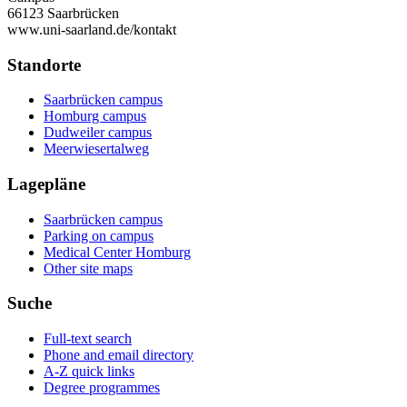
66123 Saarbrücken
www.uni-saarland.de/kontakt
Standorte
Saarbrücken campus
Homburg campus
Dudweiler campus
Meerwiesertalweg
Lagepläne
Saarbrücken campus
Parking on campus
Medical Center Homburg
Other site maps
Suche
Full-text search
Phone and email directory
A-Z quick links
Degree programmes