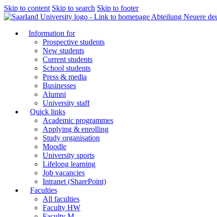
Skip to content
Skip to search
Skip to footer
Abteilung Neuere de
Information for
Prospective students
New students
Current students
School students
Press & media
Businesses
Alumni
University staff
Quick links
Academic programmes
Applying & enrolling
Study organisation
Moodle
University sports
Lifelong learning
Job vacancies
Intranet (SharePoint)
Faculties
All faculties
Faculty HW
Faculty M