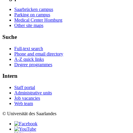
Saarbrücken campus
Parking on campus
Medical Center Homburg
Other site maps
Suche
Full-text search
Phone and email directory
A-Z quick links
Degree programmes
Intern
Staff portal
Administrative units
Job vacancies
Web team
© Universität des Saarlandes