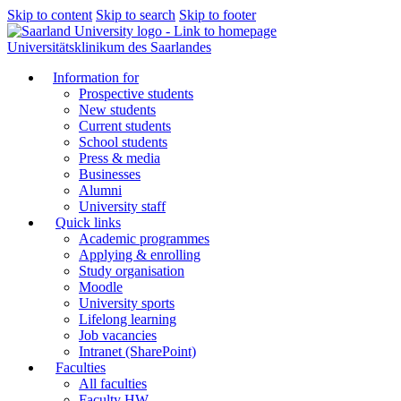
Skip to content
Skip to search
Skip to footer
Universitätsklinikum des Saarlandes
Information for
Prospective students
New students
Current students
School students
Press & media
Businesses
Alumni
University staff
Quick links
Academic programmes
Applying & enrolling
Study organisation
Moodle
University sports
Lifelong learning
Job vacancies
Intranet (SharePoint)
Faculties
All faculties
Faculty HW