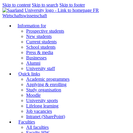
Skip to content
Skip to search
Skip to footer
FR
Wirtschaftswissenschaft
Information for
Prospective students
New students
Current students
School students
Press & media
Businesses
Alumni
University staff
Quick links
Academic programmes
Applying & enrolling
Study organisation
Moodle
University sports
Lifelong learning
Job vacancies
Intranet (SharePoint)
Faculties
All faculties
Faculty HW