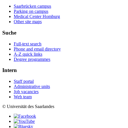
Saarbrücken campus
Parking on campus
Medical Center Homburg
Other site maps
Suche
Full-text search
Phone and email directory
A-Z quick links
Degree programmes
Intern
Staff portal
Administrative units
Job vacancies
Web team
© Universität des Saarlandes