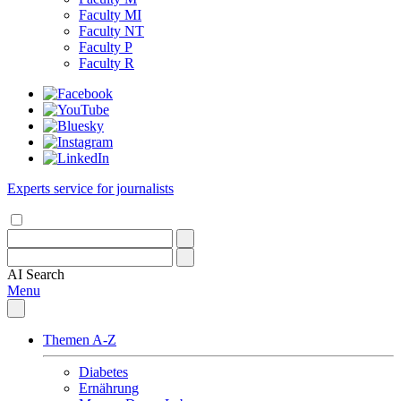
Faculty MI
Faculty NT
Faculty P
Faculty R
Experts service for journalists
AI
Search
Menu
Themen A-Z
Diabetes
Ernährung