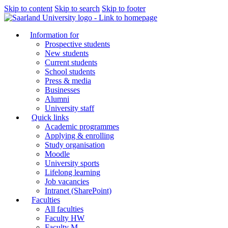
Skip to content
Skip to search
Skip to footer
Information for
Prospective students
New students
Current students
School students
Press & media
Businesses
Alumni
University staff
Quick links
Academic programmes
Applying & enrolling
Study organisation
Moodle
University sports
Lifelong learning
Job vacancies
Intranet (SharePoint)
Faculties
All faculties
Faculty HW
Faculty M