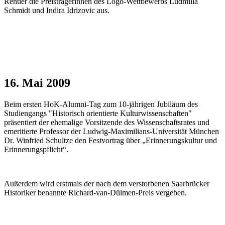
Rentier die Preisträgerinnen des Logo-Wettbewerbs Ludmilla
Schmidt und Indira Idrizovic aus.
16. Mai 2009
Beim ersten HoK-Alumni-Tag zum 10-jährigen Jubiläum des
Studiengangs "Historisch orientierte Kulturwissenschaften"
präsentiert der ehemalige Vorsitzende des Wissenschaftsrates und
emeritierte Professor der Ludwig-Maximilians-Universität München
Dr. Winfried Schultze den Festvortrag über „Erinnerungskultur und
Erinnerungspflicht“.
Außerdem wird erstmals der nach dem verstorbenen Saarbrücker
Historiker benannte Richard-van-Dülmen-Preis vergeben.