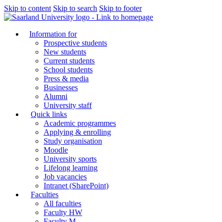
Skip to content
Skip to search
Skip to footer
Information for
Prospective students
New students
Current students
School students
Press & media
Businesses
Alumni
University staff
Quick links
Academic programmes
Applying & enrolling
Study organisation
Moodle
University sports
Lifelong learning
Job vacancies
Intranet (SharePoint)
Faculties
All faculties
Faculty HW
Faculty M