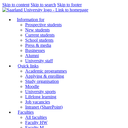
Skip to content
Skip to search
Skip to footer
Information for
Prospective students
New students
Current students
School students
Press & media
Businesses
Alumni
University staff
Quick links
Academic programmes
Applying & enrolling
Study organisation
Moodle
University sports
Lifelong learning
Job vacancies
Intranet (SharePoint)
Faculties
All faculties
Faculty HW
Faculty M