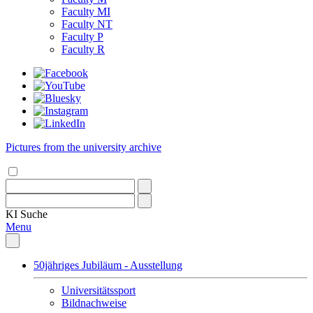
Faculty MI
Faculty NT
Faculty P
Faculty R
Pictures from the university archive
KI
Suche
Menu
50jähriges Jubiläum - Ausstellung
Universitätssport
Bildnachweise