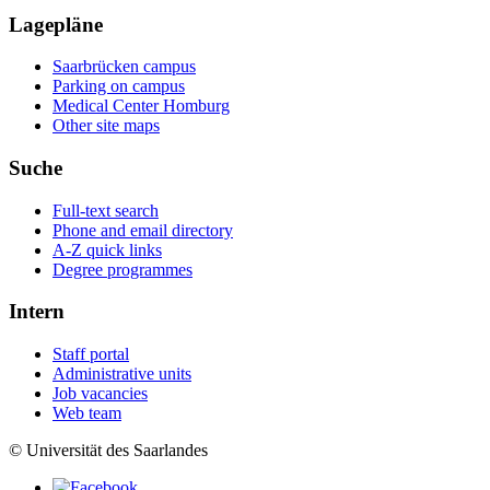
Lagepläne
Saarbrücken campus
Parking on campus
Medical Center Homburg
Other site maps
Suche
Full-text search
Phone and email directory
A-Z quick links
Degree programmes
Intern
Staff portal
Administrative units
Job vacancies
Web team
© Universität des Saarlandes