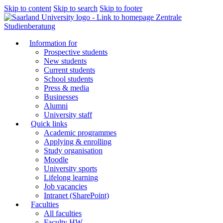
Skip to content
Skip to search
Skip to footer
Zentrale
Studienberatung
Information for
Prospective students
New students
Current students
School students
Press & media
Businesses
Alumni
University staff
Quick links
Academic programmes
Applying & enrolling
Study organisation
Moodle
University sports
Lifelong learning
Job vacancies
Intranet (SharePoint)
Faculties
All faculties
Faculty HW