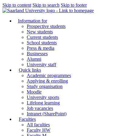
Skip to content
Skip to search
Skip to footer
Information for
Prospective students
New students
Current students
School students
Press & media
Businesses
Alumni
University staff
Quick links
Academic programmes
Applying & enrolling
Study organisation
Moodle
University sports
Lifelong learning
Job vacancies
Intranet (SharePoint)
Faculties
All faculties
Faculty HW
Faculty M