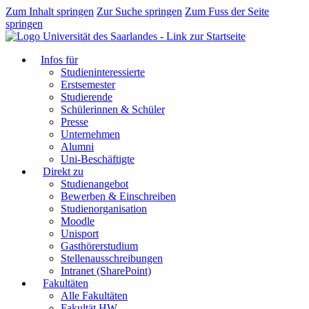
Zum Inhalt springen
Zur Suche springen
Zum Fuss der Seite
springen
Infos für
Studieninteressierte
Erstsemester
Studierende
Schülerinnen & Schüler
Presse
Unternehmen
Alumni
Uni-Beschäftigte
Direkt zu
Studienangebot
Bewerben & Einschreiben
Studienorganisation
Moodle
Unisport
Gasthörerstudium
Stellenausschreibungen
Intranet (SharePoint)
Fakultäten
Alle Fakultäten
Fakultät HW