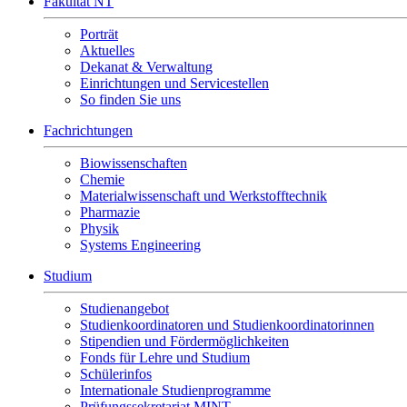
Fakultät NT
Porträt
Aktuelles
Dekanat & Verwaltung
Einrichtungen und Servicestellen
So finden Sie uns
Fachrichtungen
Biowissenschaften
Chemie
Materialwissenschaft und Werkstofftechnik
Pharmazie
Physik
Systems Engineering
Studium
Studienangebot
Studienkoordinatoren und Studienkoordinatorinnen
Stipendien und Fördermöglichkeiten
Fonds für Lehre und Studium
Schülerinfos
Internationale Studienprogramme
Prüfungssekretariat MINT