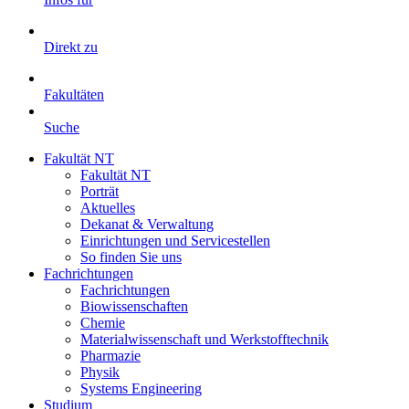
Direkt zu
Fakultäten
Suche
Fakultät NT
Fakultät NT
Porträt
Aktuelles
Dekanat & Verwaltung
Einrichtungen und Servicestellen
So finden Sie uns
Fachrichtungen
Fachrichtungen
Biowissenschaften
Chemie
Materialwissenschaft und Werkstofftechnik
Pharmazie
Physik
Systems Engineering
Studium