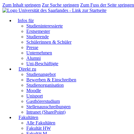
Zum Inhalt springen
Zur Suche springen
Zum Fuss der Seite springen
Infos für
Studieninteressierte
Erstsemester
Studierende
Schülerinnen & Schüler
Presse
Unternehmen
Alumni
Uni-Beschäftigte
Direkt zu
Studienangebot
Bewerben & Einschreiben
Studienorganisation
Moodle
Unisport
Gasthörerstudium
Stellenausschreibungen
Intranet (SharePoint)
Fakultäten
Alle Fakultäten
Fakultät HW
Fakultät M