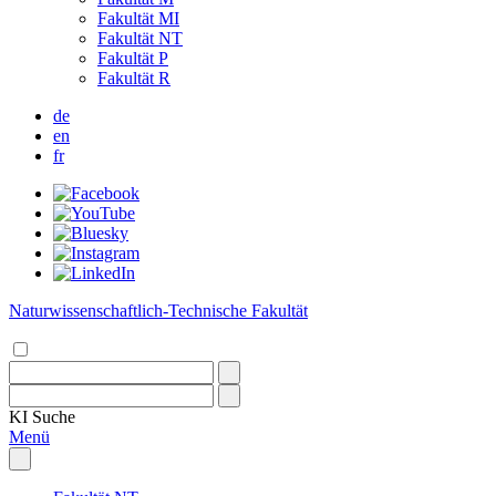
Fakultät MI
Fakultät NT
Fakultät P
Fakultät R
de
en
fr
Naturwissenschaftlich-Technische Fakultät
KI
Suche
Menü