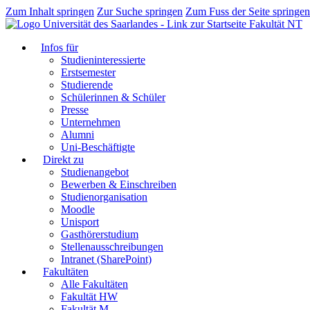
Zum Inhalt springen
Zur Suche springen
Zum Fuss der Seite springen
Fakultät NT
Infos für
Studieninteressierte
Erstsemester
Studierende
Schülerinnen & Schüler
Presse
Unternehmen
Alumni
Uni-Beschäftigte
Direkt zu
Studienangebot
Bewerben & Einschreiben
Studienorganisation
Moodle
Unisport
Gasthörerstudium
Stellenausschreibungen
Intranet (SharePoint)
Fakultäten
Alle Fakultäten
Fakultät HW
Fakultät M