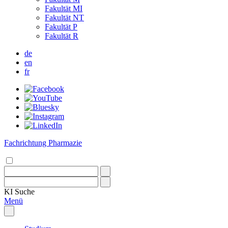
Fakultät MI
Fakultät NT
Fakultät P
Fakultät R
de
en
fr
Fachrichtung Pharmazie
KI
Suche
Menü