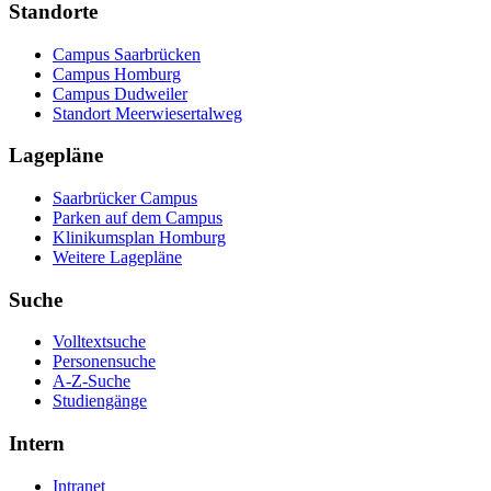
Standorte
Campus Saarbrücken
Campus Homburg
Campus Dudweiler
Standort Meerwiesertalweg
Lagepläne
Saarbrücker Campus
Parken auf dem Campus
Klinikumsplan Homburg
Weitere Lagepläne
Suche
Volltextsuche
Personensuche
A-Z-Suche
Studiengänge
Intern
Intranet