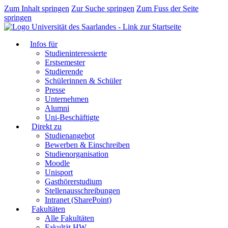
Zum Inhalt springen
Zur Suche springen
Zum Fuss der Seite
springen
Infos für
Studieninteressierte
Erstsemester
Studierende
Schülerinnen & Schüler
Presse
Unternehmen
Alumni
Uni-Beschäftigte
Direkt zu
Studienangebot
Bewerben & Einschreiben
Studienorganisation
Moodle
Unisport
Gasthörerstudium
Stellenausschreibungen
Intranet (SharePoint)
Fakultäten
Alle Fakultäten
Fakultät HW