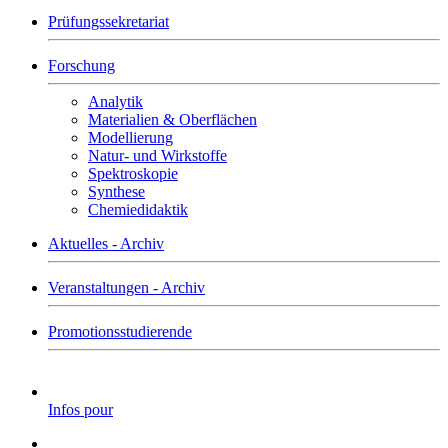
Prüfungssekretariat
Forschung
Analytik
Materialien & Oberflächen
Modellierung
Natur- und Wirkstoffe
Spektroskopie
Synthese
Chemiedidaktik
Aktuelles - Archiv
Veranstaltungen - Archiv
Promotionsstudierende
Infos pour