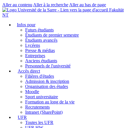
Aller au contenu
Aller à la recherche
Aller au bas de page
Fakultät
NT
Infos pour
Futurs étudiants
Étudiants de premier semestre
Étudiants avancés
Lycéens
Presse & médias
Entreprises
Anciens étudiants
Personnels de l'université
Accès direct
Filières d'études
Admission & inscription
Organisation des études
Moodle
Sport universitaire
Formation au long de la vie
Recrutements
Intranet (SharePoint)
UFR
Toutes les UFR
UFR HW