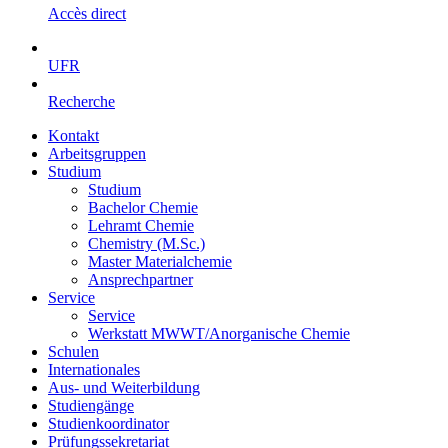
Accès direct
UFR
Recherche
Kontakt
Arbeitsgruppen
Studium
Studium
Bachelor Chemie
Lehramt Chemie
Chemistry (M.Sc.)
Master Materialchemie
Ansprechpartner
Service
Service
Werkstatt MWWT/Anorganische Chemie
Schulen
Internationales
Aus- und Weiterbildung
Studiengänge
Studienkoordinator
Prüfungssekretariat