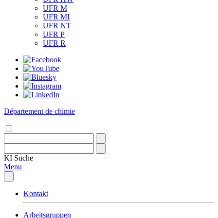
UFR M
UFR MI
UFR NT
UFR P
UFR R
Département de chimie
KI
Suche
Menu
Kontakt
Arbeitsgruppen