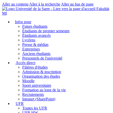
Aller au contenu
Aller à la recherche
Aller au bas de page
Fakultät
MI
Infos pour
Futurs étudiants
Étudiants de premier semestre
Étudiants avancés
Lycéens
Presse & médias
Entreprises
Anciens étudiants
Personnels de l'université
Accès direct
Filières d'études
Admission & inscription
Organisation des études
Moodle
Sport universitaire
Formation au long de la vie
Recrutements
Intranet (SharePoint)
UFR
Toutes les UFR
UFR HW