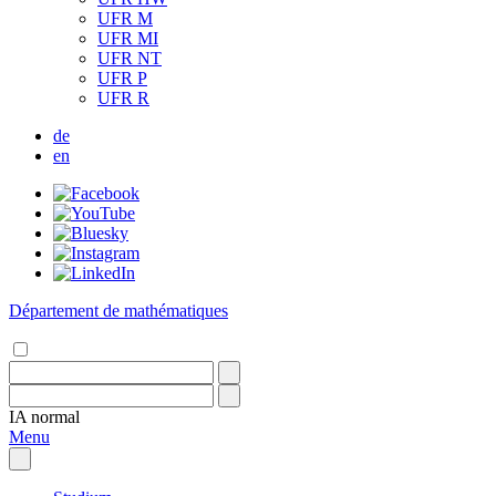
UFR M
UFR MI
UFR NT
UFR P
UFR R
de
en
Département de mathématiques
IA
normal
Menu