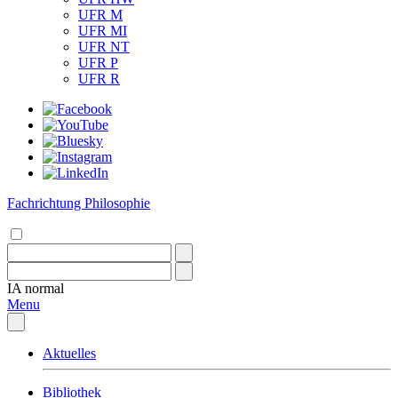
UFR M
UFR MI
UFR NT
UFR P
UFR R
Fachrichtung Philosophie
IA
normal
Menu
Aktuelles
Bibliothek