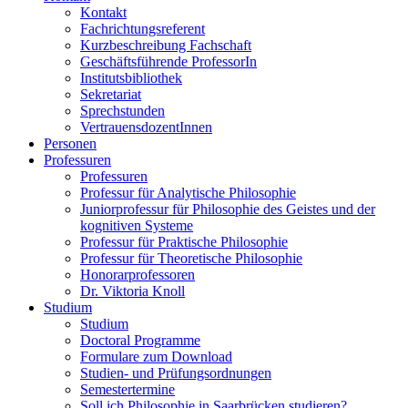
Kontakt
Fachrichtungsreferent
Kurzbeschreibung Fachschaft
Geschäftsführende ProfessorIn
Institutsbibliothek
Sekretariat
Sprechstunden
VertrauensdozentInnen
Personen
Professuren
Professuren
Professur für Analytische Philosophie
Juniorprofessur für Philosophie des Geistes und der
kognitiven Systeme
Professur für Praktische Philosophie
Professur für Theoretische Philosophie
Honorarprofessoren
Dr. Viktoria Knoll
Studium
Studium
Doctoral Programme
Formulare zum Download
Studien- und Prüfungsordnungen
Semestertermine
Soll ich Philosophie in Saarbrücken studieren?