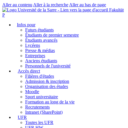
Aller au contenu
Aller à la recherche
Aller au bas de page
Fakultät
P
Infos pour
Futurs étudiants
Étudiants de premier semestre
Étudiants avancés
Lycéens
Presse & médias
Entreprises
Anciens étudiants
Personnels de l'université
Accès direct
Filières d'études
Admission & inscription
Organisation des études
Moodle
Sport universitaire
Formation au long de la vie
Recrutements
Intranet (SharePoint)
UFR
Toutes les UFR
UFR HW